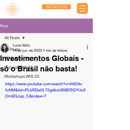
INGRESSOS
Post
All Posts
Luiza Valio
All Posts
14 de jun. de 2023
1 min de leitura
Investimentos Globais -
WI Summit 23
só o Brasil não basta!
Penária WIS 23
Workshops WIS 23
https://www.youtube.com/watch?v=iHt0Vo-
foNM&list=PLbRDa0L72gdbvU8iBD5QYUs3
Om6GJup_C&index=7