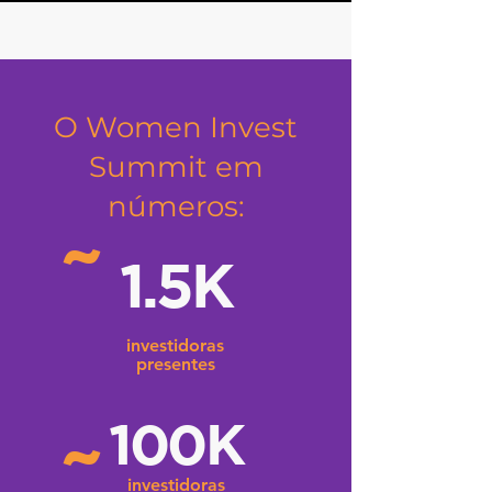
O Women Invest
Summit em
números:
˜
1.5K
investidoras
presentes
100K
˜
investidoras