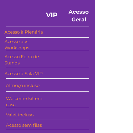
Acesso
VIP
Geral
Acesso à Plenária
Acesso aos
Workshops
Acesso Feira de
Stands
Acesso à Sala VIP
Almoço incluso
Welcome kit em
casa
Valet incluso
Acesso sem filas