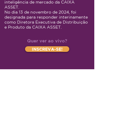
inteligência de mercado da CAIXA
ASSET.
No dia 13 de novembro de 2024, foi
designada para responder interinamente
como Diretora Executiva de Distribuição
e Produto da CAIXA ASSET.
Quer ver ao vivo?
INSCREVA-SE!
© Copyright
Z-Invest Educação e
Participações Ltda
CNPJ
43.497.496
/0001-63 | Rua Luis Dib
Zogaib, 219
CEP
05613-020
| São Paulo | SP
| Brasil
Tel
+55 (11) 91449-4977
|
contato@z-
invest.com.br
Relações com a Imprensa