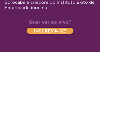
Sorocaba e criadora do Instituto Êxito de
Empreendedorismo.
Quer ver ao vivo?
INSCREVA-SE!
© Copyright
Z-Invest Educação e
Participações Ltda
CNPJ
43.497.496
/0001-63 | Rua Luis Dib
Zogaib, 219
CEP
05613-020
| São Paulo | SP
| Brasil
Tel
+55 (11) 91449-4977
|
contato@z-
invest.com.br
Relações com a Imprensa
Política de reembolso e devolução