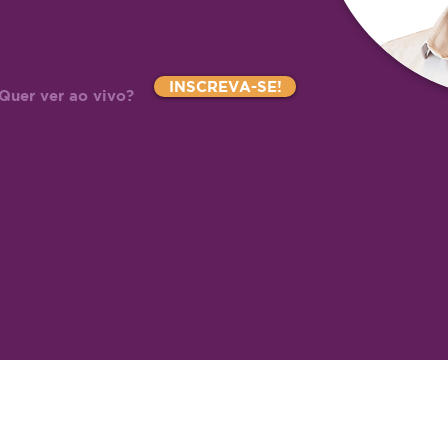
INSCREVA-SE!
Quer ver ao vivo?
cipações Ltda
b Zogaib, 219