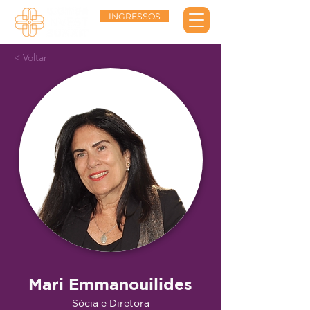
INGRESSOS
< Voltar
Mari Emmanouilides
Sócia e Diretora