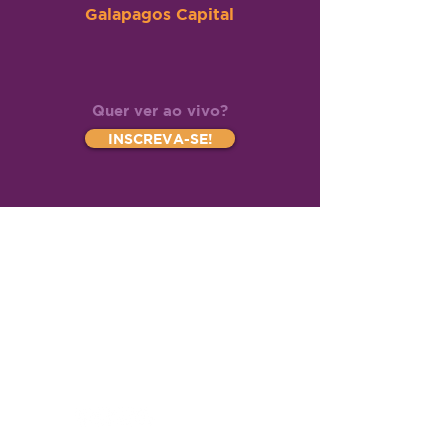
Galapagos Capital
Quer ver ao vivo?
INSCREVA-SE!
© Copyright
Z-Invest Educação e
Participações Ltda
CNPJ
43.497.496
/0001-63 | Rua Luis Dib
Zogaib, 219
CEP
05613-020
| São Paulo | SP
| Brasil
Tel
+55 (11) 91449-4977
|
contato@z-
invest.com.br
Relações com a Imprensa
Política de reembolso e devolução