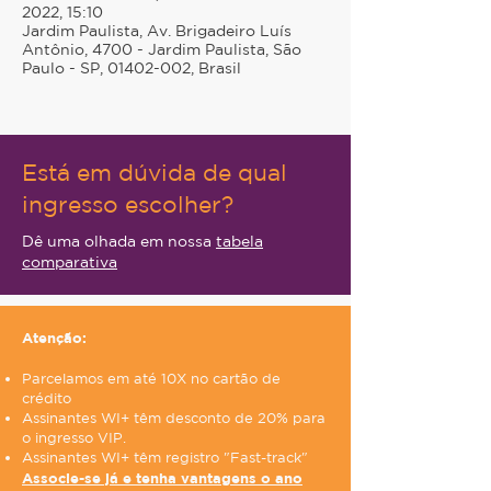
2022, 15:10
Jardim Paulista, Av. Brigadeiro Luís
Antônio, 4700 - Jardim Paulista, São
Paulo - SP, 01402-002, Brasil
Está em dúvida de qual
ingresso escolher?
Dê uma olhada em nossa
tabela
comparativa
Atenção:
Parcelamos em até 10X no cartão de
crédito
Assinantes WI+ têm desconto de 20% para
o ingresso VIP.
Assinantes WI+ têm registro "Fast-track"
Associe-se já e tenha vantagens o ano