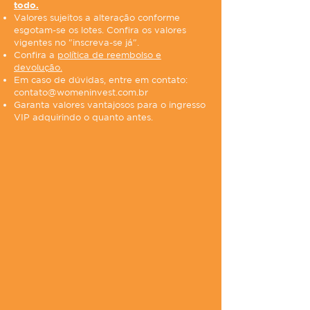
todo.
Valores sujeitos a alteração conforme
esgotam-se os lotes. Confira os valores
vigentes no "inscreva-se já".
Confira a
política de reembolso e
devolução.
Em caso de dúvidas, entre em contato:
contato@womeninvest.com.br
Garanta valores vantajosos para o ingresso
VIP adquirindo o quanto antes.