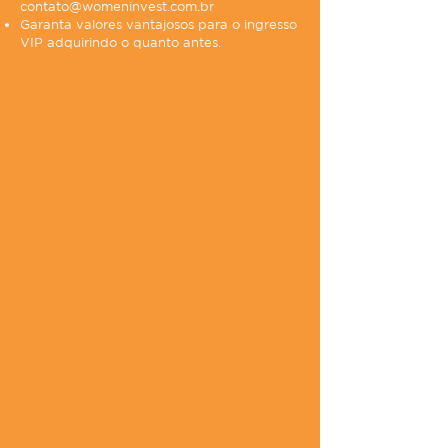
contato@womeninvest.com.br
Garanta valores vantajosos para o ingresso
VIP adquirindo o quanto antes.