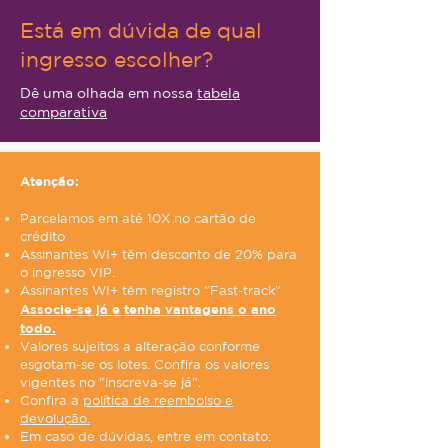
Está em dúvida de qual
ingresso escolher?
Dê uma olhada em nossa
tabela
comparativa
Atenção:
Parcelamos em até 10X no cartão de
crédito
Assinantes WI+ têm desconto de 20% para
o ingresso VIP.
Assinantes WI+ têm registro "Fast-track"
Associe-se já e tenha vantagens o ano
todo.
Valores sujeitos a alteração conforme
esgotam-se os lotes. Confira os valores
vigentes no "inscreva-se já".
Confira a
política de reembolso e
devolução.
Em caso de dúvidas, entre em contato: