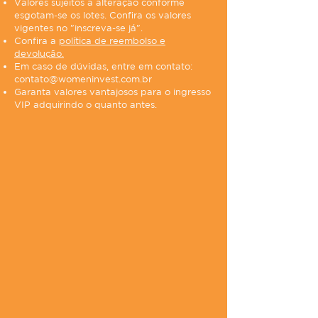
Valores sujeitos a alteração conforme
esgotam-se os lotes. Confira os valores
vigentes no "inscreva-se já".
Confira a
política de reembolso e
devolução.
Em caso de dúvidas, entre em contato:
contato@womeninvest.com.br
Garanta valores vantajosos para o ingresso
VIP adquirindo o quanto antes.