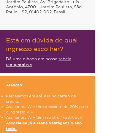
Jardim Paulista, Av. Brigadeiro Luís
Antônio, 4700 - Jardim Paulista, São
Paulo - SP, 01402-002, Brasil
Está em dúvida de qual
ingresso escolher?
Dê uma olhada em nossa
tabela
comparativa
Atenção:
Parcelamos em até 10X no cartão de
crédito
Assinantes WI+ têm desconto de 20% para
o ingresso VIP.
Assinantes WI+ têm registro "Fast-track"
Associe-se já e tenha vantagens o ano
todo.