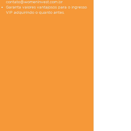
contato@womeninvest.com.br
Garanta valores vantajosos para o ingresso
VIP adquirindo o quanto antes.