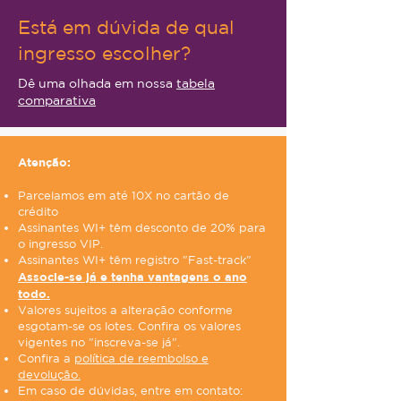
Está em dúvida de qual
ingresso escolher?
Dê uma olhada em nossa
tabela
comparativa
Atenção:
Parcelamos em até 10X no cartão de
crédito
Assinantes WI+ têm desconto de 20% para
o ingresso VIP.
Assinantes WI+ têm registro "Fast-track"
Associe-se já e tenha vantagens o ano
todo.
Valores sujeitos a alteração conforme
esgotam-se os lotes. Confira os valores
vigentes no "inscreva-se já".
Confira a
política de reembolso e
devolução.
Em caso de dúvidas, entre em contato: