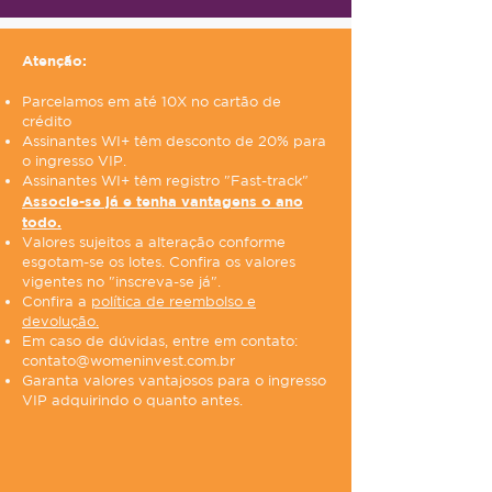
Atenção:
Parcelamos em até 10X no cartão de
crédito
Assinantes WI+ têm desconto de 20% para
o ingresso VIP.
Assinantes WI+ têm registro "Fast-track"
Associe-se já e tenha vantagens o ano
todo.
Valores sujeitos a alteração conforme
esgotam-se os lotes. Confira os valores
vigentes no "inscreva-se já".
Confira a
política de reembolso e
devolução.
Em caso de dúvidas, entre em contato:
contato@womeninvest.com.br
Garanta valores vantajosos para o ingresso
VIP adquirindo o quanto antes.