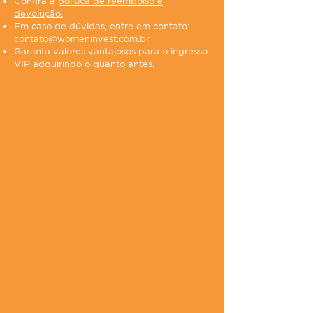
Confira a
política de reembolso e
devolução.
Em caso de dúvidas, entre em contato:
contato@womeninvest.com.br
Garanta valores vantajosos para o ingresso
VIP adquirindo o quanto antes.