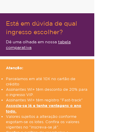
Está em dúvida de qual
ingresso escolher?
Dê uma olhada em nossa
tabela
comparativa
Atenção:
Parcelamos em até 10X no cartão de
crédito
Assinantes WI+ têm desconto de 20% para
o ingresso VIP.
Assinantes WI+ têm registro "Fast-track"
Associe-se já e tenha vantagens o ano
todo.
Valores sujeitos a alteração conforme
esgotam-se os lotes. Confira os valores
vigentes no "inscreva-se já".