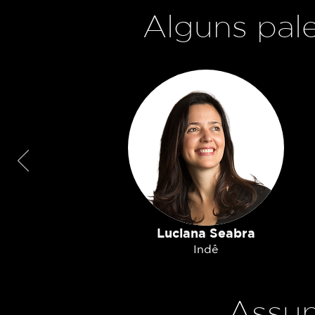
Alguns pale
Luciana Seabra
Indê
Assun