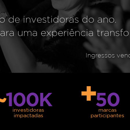
o de investidoras do ano.
para uma experiência transf
Ingressos ven
+
100K
50
​˜
investidoras
marcas
impactadas
participantes