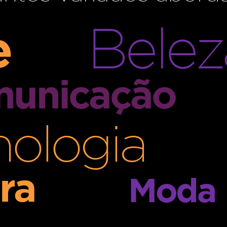
Belez
e
unicação
nologia
ra
Moda