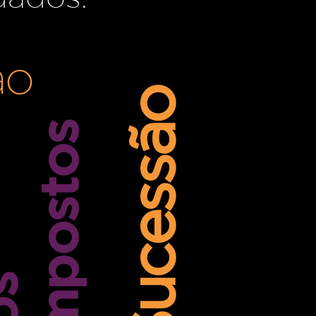
ão
Sucessão
s