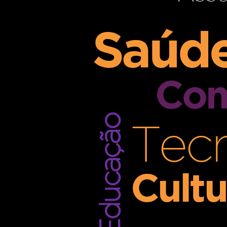
Saúd
Com
Educação
Tec
Cultu