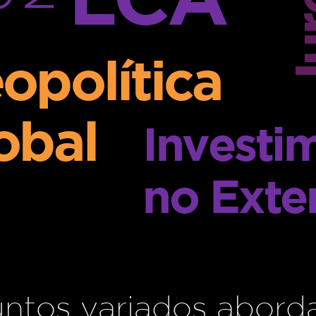
opolítica
obal
Investi
no Exte
ntos variados abord