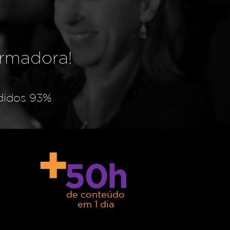
ormadora!
didos 93
%
+
50h
de conteúdo
em 1 dia