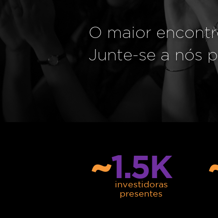
O maior encontr
Junte-se a nós 
1.5K
​˜
investidoras
presentes