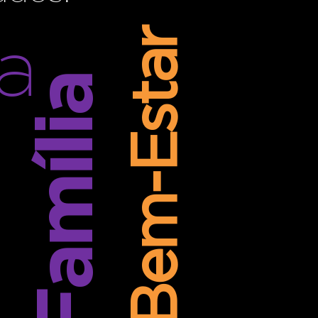
a
Bem-Estar
Família