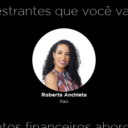
strantes que você va
Roberta Anchieta
Itaú
tos financeiros abor