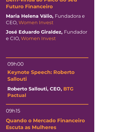
Futuro Financeiro
Maria Helena Válio,
Fundadora e
CEO,
Women Invest
José Eduardo Giraldez,
Fundador
e CIO,
Women Invest
09h00
Keynote Speech: Roberto
Sallouti
Roberto Sallouti, CEO,
BTG
Pactual
09h15
Quando o Mercado Financeiro
Escuta as Mulheres