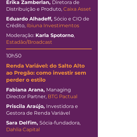
Érika Zamberlan,
Diretora de
Distribuição e Produto,
Caixa Asset
Eduardo Alhadeff,
​Sócio e CIO de
Crédito,
Ibiuna Investimentos
Moderação:
Karla Spotorno
,
Estadão/Broadcast
10h50
Renda Variável: do Salto Alto
ao Pregão: como investir sem
perder o estilo
Fabiana Arana,
Managing
Director Partner,
BTG Pactual
Priscila Araújo,
Investidora e
Gestora de Renda Variável
Sara Delfim,
Sócia-fundadora,
Dahlia Capital