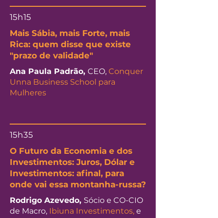
15h15
Mais Sábia, mais Forte, mais
Rica: quem disse que existe
"prazo de validade"
Ana Paula Padrão,
CEO,
Conquer
Unna Business School para
Mulheres
15h35
O Futuro da Economia e dos
Investimentos: Juros, Dólar e
Investimentos: afinal, para
onde vai essa montanha-russa?
Rodrigo Azevedo,
Sócio e CO-CIO
de Macro,
Ibiuna Investimentos,
e