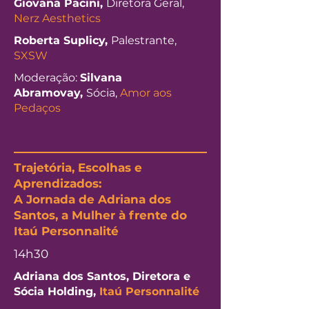
Giovana Pacini,
Diretora Geral,
Nerz Aesthetics
Roberta Suplicy,
Palestrante,
SXSW
Moderação:
Silvana
Abramovay,
Sócia,
Amor aos
Pedaços
Trajetória, Escolhas e
Aprendizados:
A Jornada de Adriana dos
Santos, a Mulher à frente do
Itaú Personnalité
14h30
Adriana dos Santos, Diretora e
Sócia Holding,
Itaú Personnalité