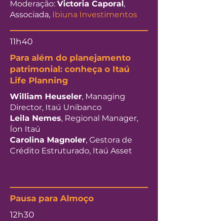
Moderação:
Victoria Caporal
,
Associada,
Ibiuna Investimentos
11h40
Para além do planejamento
patrimonial: conheça o Itaú
Life Planning
William Heuseler
, Managing
Director, Itaú Unibanco
Leila Nemes
, Regional Manager,
Íon Itaú
Carolina Magnoler
, Gestora de
Crédito Estruturado, Itaú Asset
Pausa para Almoço
12h30