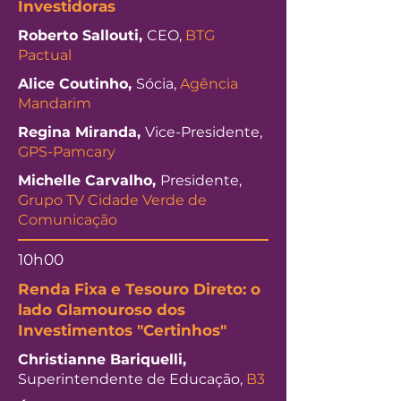
Investidoras
Roberto Sallouti,
CEO,
BTG
Pactual
Alice Coutinho,
Sócia,
Agência
Mandarim
Regina Miranda,
Vice-Presidente,
GPS-Pamcary
Michelle Carvalho,
Presidente,
Grupo TV Cidade Verde de
Comunicação
10h00
Renda Fixa e Tesouro Direto: o
lado Glamouroso dos
Investimentos "Certinhos"
Christianne Bariquelli,
Superintendente de Educação,
B3