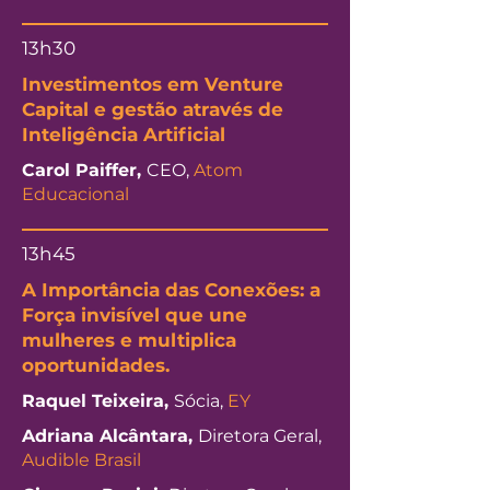
13h30
Investimentos em Venture
Capital e gestão através de
Inteligência Artificial
Carol Paiffer,
CEO,
Atom
Educacional
13h45
A Importância das Conexões: a
Força invisível que une
mulheres e multiplica
oportunidades.
Raquel Teixeira,
Sócia,
EY
Adriana Alcântara,
Diretora Geral,
Audible Brasil