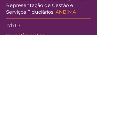
Representação de Gestão e
Serviços Fiduciários,
ANBIMA
17h10
Investimentos
Internacionais:
passaporte
carimbado para o lucro: como
investir pelo mundo
Flávio Vegas,
Product Specialist,
Global X
Carolina Okamura,
Portfolio
Manager Produtos Offshore,
BTG
Pactual
Itaú Private
Moderação:
Juliana
Rosa,
Jornalista de Economia,
Band