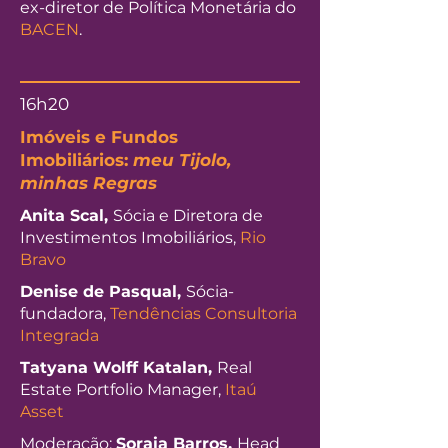
ex-diretor de Política Monetária do
BACEN
.
16h20
Imóveis e Fundos
Imobiliários:
meu Tijolo,
minhas Regras
Anita Scal,
Sócia e Diretora de
Investimentos Imobiliários,
Rio
Bravo
Denise de Pasqual,
Sócia-
fundadora,
Tendências Consultoria
Integrada
Tatyana Wolff Katalan,
Real
Estate Portfolio Manager,
Itaú
Asset
Moderação:
Soraia Barros,
Head