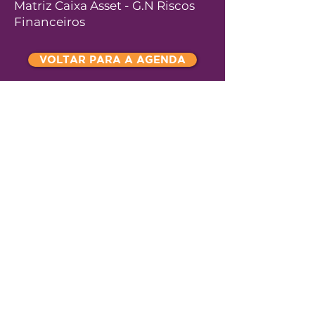
Matriz Caixa Asset - G.N Riscos
Financeiros
VOLTAR PARA A AGENDA
COMPRAR INGRESSO
© Copyright
Z-Invest Educação e
Participações Ltda
CNPJ
43.497.496
/0001-63 | Rua Luis Dib
Zogaib, 219
CEP
05613-020
| São Paulo | SP
| Brasil
Tel
+55 (11) 91449-4977
|
contato@z-
invest.com.br
Relações com a Imprensa
Política de reembolso e devolução