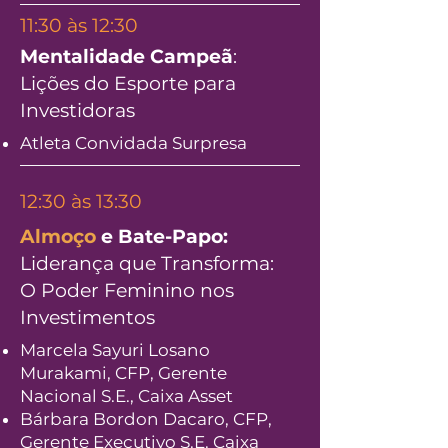
11:30 às 12:30
Mentalidade Campeã
:
Lições do Esporte para
Investidoras
Atleta Convidada Surpresa
12:30 às 13:30
Almoço
e Bate-Papo:
Liderança que Transforma:
O Poder Feminino nos
Investimentos
Marcela Sayuri Losano
Murakami, CFP,
Gerente
Nacional S.E., Caixa Asset
​Bárbara Bordon Dacaro, CFP,
Gerente Executivo S.E. Caixa