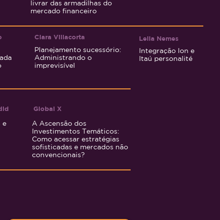
livrar das armadilhas do
mercado financeiro
o
Clara Villaco
rta
Leila Nemes
Planejamento sucessório:
Integração Ion e
lada
Administrando o
Itaú personalité
o
imprevisível
did
Global X
 e
A Ascensão dos
Investimentos Temáticos:
Como acessar estratégias
sofisticadas e mercados não
convencionais?