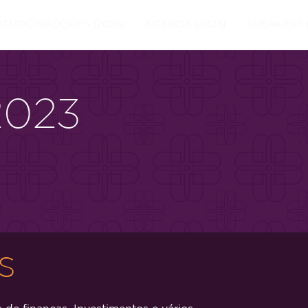
ATROCINADORES (2025)
AGENDA (2025)
SPEAKERS (
2023
s