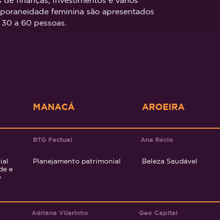
s de finanças, Investimentos e vários
mporaneidade feminina são apresentados
 30 a 60 pessoas.
MANACÁ
AROEIRA
BTG Pactual
Ana Récio
ial
Planejamento patrimonial
Beleza Saudável
de e
o
Adriana Vilarinho
Geo Cap
ital