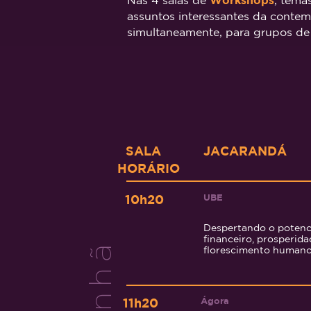
Nas 4 salas de
Workshops
, tema
assuntos interessantes da conte
simultaneamente, para grupos de
SALA
JACARANDÁ
HORÁRIO
UB
E
10h20
Despertando o potenc
financeiro, prosperida
manhã
florescimento human
Ágora
11h20