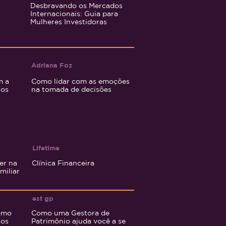
Desbravando os Mercados
Internacionais: Guia para
Mulheres Investidoras
Adriana
Foz
m a
Como lidar com as emoções
tos
na tomada de decisões
Lifet
ime
er na
Clínica Financeira
miliar
est g
p
como
Como uma Gestora de
sos
Patrimônio ajuda você a se