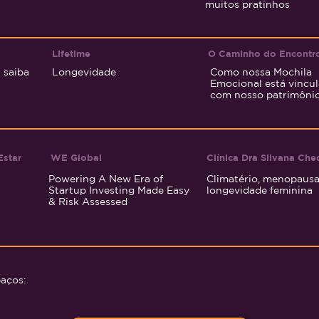
muitos pratinhos
Lifetime
O Caminho do Encontr
: saiba
Longevidade
Como nossa Mochila
Emocional está vincu
com nosso patrimôni
Estar
WE Global
Clínica Dra Silvana Che
Powering A New Era of
Climatério, menopausa
Startup Investing Made Easy
longevidade feminina
& Risk Assessed
paços: