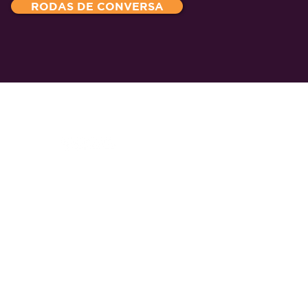
RODAS DE CONVERSA
Relações com a Imprensa
Política de reembolso e devolução