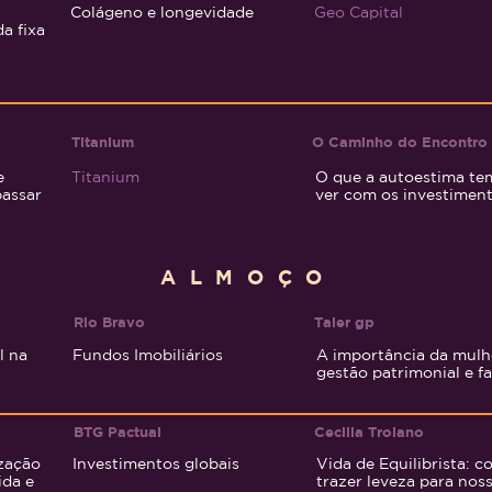
Colágeno e longevidade
Geo Capital
a fixa
Titanium
O Caminho do Encontro
e
Titanium
O que a autoestima te
passar
ver com os investimen
ALMOÇO
Rio Bravo
Taler gp
l na
Fundos Imobiliários
A importância da mulh
gestão patrimonial e fa
BTG
Pactual
Cecilia Troiano
ização
Investimentos globais
Vida de Equilibrista: 
ida e
trazer leveza para nos