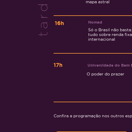
tarde
mapa astral
Nomad
16h
Só o Brasil não basta
tudo sobre renda fixa
internacional
17h
Universida
de do Bem 
O poder do prazer
Confira a programação nos outros es