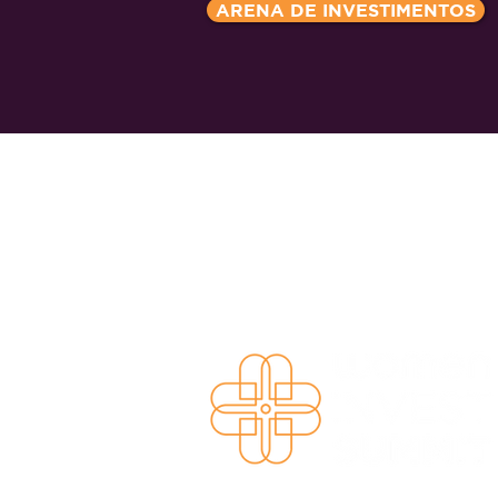
ARENA DE INVESTIMENTOS
© Copyright
Z-Invest Educação e Parti
CNPJ 43.497.496/0001-63 | Rua Luis Di
CEP 05613-020 | São Paulo | S
Tel +55 (11) 91449-4977 |
contato@z-