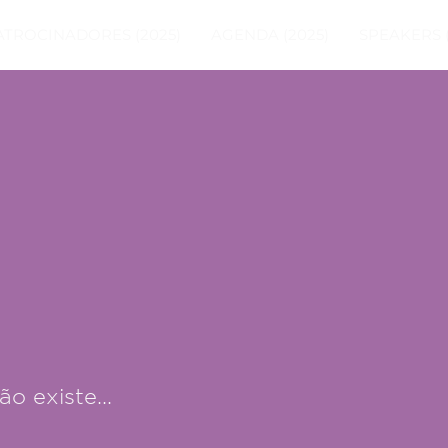
ATROCINADORES (2025)
AGENDA (2025)
SPEAKERS (
o existe...