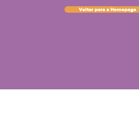
Voltar para a Homepage
© Copyright
Z-Invest Educação e Parti
CNPJ 43.497.496/0001-63 | Rua Luis Di
CEP 05613-020 | São Paulo | S
Tel +55 (11) 91449-4977 |
contato@z-