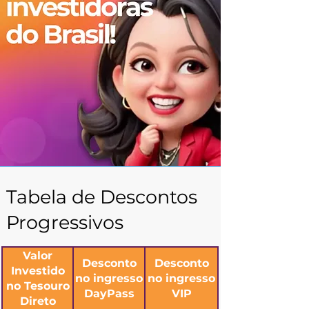
Tabela de Descontos
Progressivos
Valor
Desconto
Desconto
Investido
no ingresso
no ingresso
no Tesouro
DayPass
VIP
Direto