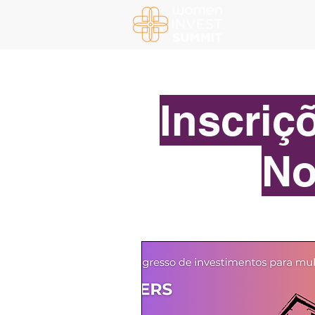
HOME
P
Inscriç
No