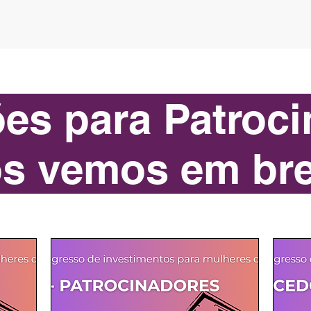
ATROCINADORES (2025)
AGENDA (2025)
SPEAKERS (
ões para Patroc
s vemos em br